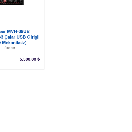
eer MVH-08UB
 Çalar USB Girişli
 Mekaniksiz)
Pioneer
5.500,00
₺