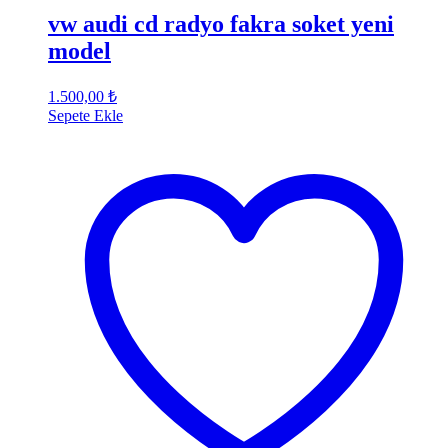
vw audi cd radyo fakra soket yeni
model
1.500,00
₺
Sepete Ekle