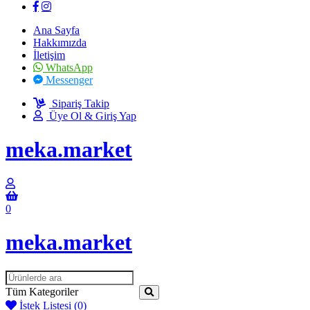
Ana Sayfa
Hakkımızda
İletişim
WhatsApp
Messenger
Sipariş Takip
Üye Ol & Giriş Yap
meka
.market
0
meka
.market
Ara
:
Tüm Kategoriler
İstek Listesi
(0)