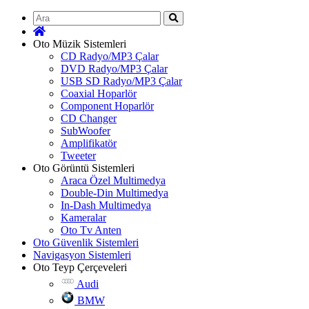
Ara
Oto Müzik Sistemleri
CD Radyo/MP3 Çalar
DVD Radyo/MP3 Çalar
USB SD Radyo/MP3 Çalar
Coaxial Hoparlör
Component Hoparlör
CD Changer
SubWoofer
Amplifikatör
Tweeter
Oto Görüntü Sistemleri
Araca Özel Multimedya
Double-Din Multimedya
In-Dash Multimedya
Kameralar
Oto Tv Anten
Oto Güvenlik Sistemleri
Navigasyon Sistemleri
Oto Teyp Çerçeveleri
Audi
BMW