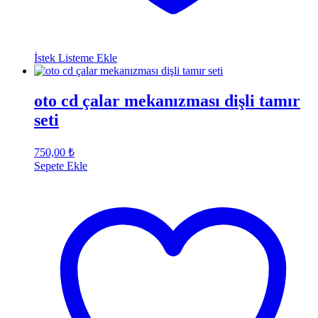
İstek Listeme Ekle
oto cd çalar mekanızması dişli tamır
seti
750,00
₺
Sepete Ekle