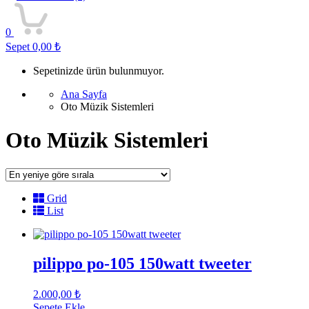
0
Sepet
0,00
₺
Sepetinizde ürün bulunmuyor.
Ana Sayfa
Oto Müzik Sistemleri
Oto Müzik Sistemleri
Grid
List
pilippo po-105 150watt tweeter
2.000,00
₺
Sepete Ekle