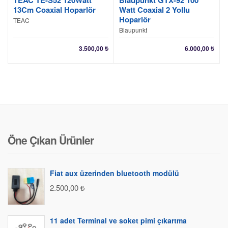
TEAC TE-S52 120Watt
Blaupunkt GTX-92 100
13Cm Coaxial Hoparlör
Watt Coaxial 2 Yollu
Hoparlör
TEAC
Blaupunkt
3.500,00
₺
6.000,00
₺
Öne Çıkan Ürünler
Fiat aux üzerinden bluetooth modülü
2.500,00
₺
11 adet Terminal ve soket pimi çıkartma