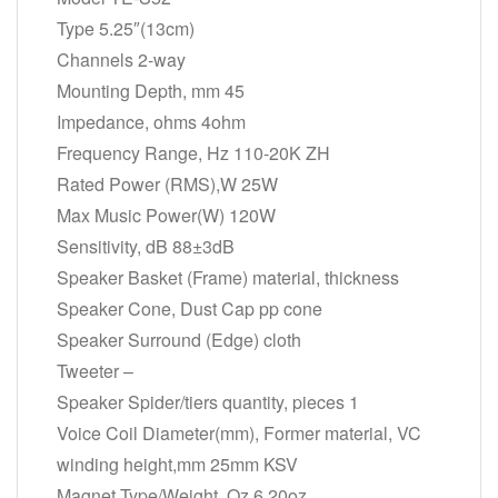
Type 5.25″(13cm)
Channels 2-way
Mounting Depth, mm 45
Impedance, ohms 4ohm
Frequency Range, Hz 110-20K ZH
Rated Power (RMS),W 25W
Max Music Power(W) 120W
Sensitivity, dB 88±3dB
Speaker Basket (Frame) material, thickness
Speaker Cone, Dust Cap pp cone
Speaker Surround (Edge) cloth
Tweeter –
Speaker Spider/tiers quantity, pieces 1
Voice Coil Diameter(mm), Former material, VC
winding height,mm 25mm KSV
Magnet Type/Weight, Oz 6.20oz