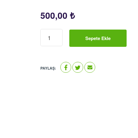
500,00
₺
Fiat
Fiorino
Sepete Ekle
Oto
Teyp
Çerçevesi
adet
PAYLAŞ: